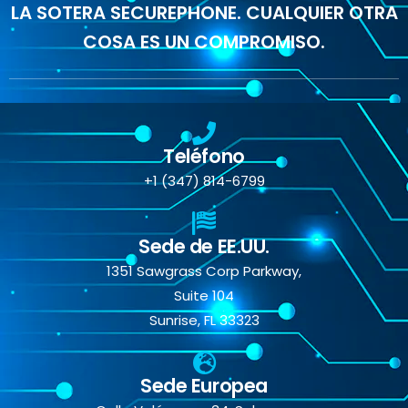
LA SOTERA SECUREPHONE. CUALQUIER OTRA
COSA ES UN COMPROMISO.
Teléfono
+1 (347) 814-6799
Sede de EE.UU.
1351 Sawgrass Corp Parkway,
Suite 104
Sunrise, FL 33323
Sede Europea