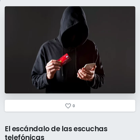
0
El
escándalo
de
las
escuchas
telefónicas